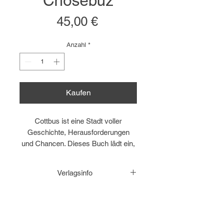
Chóśebuz
Preis
45,00 €
Anzahl
*
Kaufen
Cottbus ist eine Stadt voller
Geschichte, Herausforderungen
und Chancen. Dieses Buch lädt ein,
eine Stadt zu entdecken, die sich
nicht nur durch ihre faszinierende
Verlagsinfo
Architektur und ihre
einzigartigen Räume auszeichnet,
Cottbus / Chóśebuz
sondern auch durch die Dynamik
Stadtplanung und Baukultur
eines
© 2025 by Mitte Rand Verlag